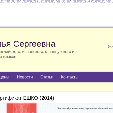
лья Сергеевна
(пр
нглийского, испанского, французского и
о языков
 цены
Новости
Статьи
Контакты
ртификат ЕШКО (2014)