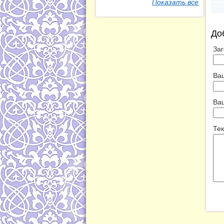
Показать все
До
Заг
Ва
Ваш
Тек