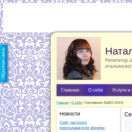
Ната
Репетитор а
итальянског
Главная
О себе
Услуги и
Главная
/
О себе
/
Сертификат ЕШКО (2014)
Новости
Се
Сайт частного
преподавателя физики,