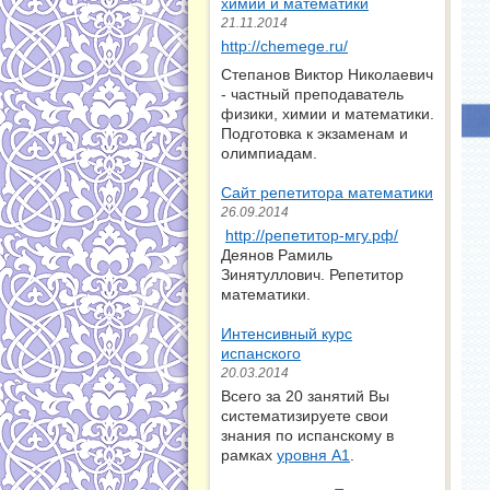
химии и математики
21.11.2014
http://chemege.ru/
Степанов Виктор Николаевич
- частный преподаватель
физики, химии и математики.
Подготовка к экзаменам и
олимпиадам.
Сайт репетитора математики
26.09.2014
http://репетитор-мгу.рф/
Деянов Рамиль
Зинятуллович. Репетитор
математики.
Интенсивный курс
испанского
20.03.2014
Всего за 20 занятий Вы
систематизируете свои
знания по испанскому в
рамках
уровня А1
.