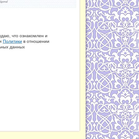
даю, что ознакомлен и
ми
Политики
в отношении
ьных данных