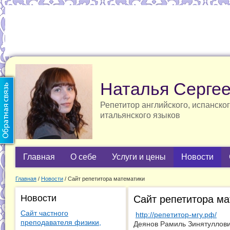
Наталья Серге
Репетитор английского, испанског
итальянского языков
Главная
О себе
Услуги и цены
Новости
Главная
/
Новости
/
Сайт репетитора математики
Новости
Сайт репетитора м
Сайт частного
http://репетитор-мгу.рф/
преподавателя физики,
Деянов Рамиль Зинятуллови